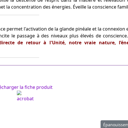
ise la descente de l’esprit dans la matière et l’élévation 
met la concentration des énergies. Éveille la conscience famil
ce permet l'activation de la glande pinéale et la connexion 
le incite le passage à des niveaux plus élevés de conscience
recte de retour à l'Unité, notre vraie nature, l’én
écharger la fiche produit
Article suiv
Épanouisse