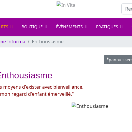
Rech
UITS
BOUTIQUE
ÉVÈNEMENTS
PRATIQUES
me Informa
Enthousiasme
Article suiv
Épanouisse
Enthousiasme
s moyens d'exister avec bienveillance.
 mon regard d'enfant émerveillé."