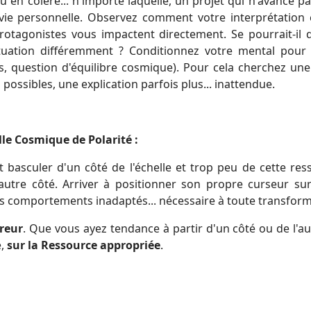
u en colère... n'importe laquelle, un projet qui n'avance p
re vie personnelle. Observez comment votre interprétation 
rotagonistes vous impactent directement. Se pourrait-il 
situation différemment ? Conditionnez votre mental pour 
rs, question d'équilibre cosmique). Pour cela cherchez une
ossibles, une explication parfois plus... inattendue.
lle Cosmique de Polarité :
 basculer d'un côté de l'échelle et trop peu de cette res
tre côté. Arriver à positionner son propre curseur sur
os comportements inadaptés... nécessaire à toute transform
breur
. Que vous ayez tendance à partir d'un côté ou de l'au
e,
sur la Ressource appropriée
.