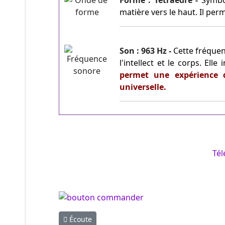
Forme : Tetraèdre -
Symbol
matière vers le haut. Il per
Son : 963 Hz -
Cette fréquen
l'intellect et le corps. El
permet une expérience di
universelle.
Tél
Article précédent : Écoute
Écoute