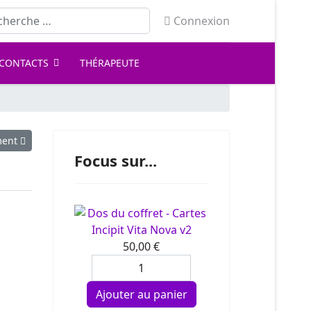
ercher
Connexion
CONTACTS
THÉRAPEUTE
ant : Épanouissement
ment
Focus sur...
Incipit Vita Nova v2
50,00 €