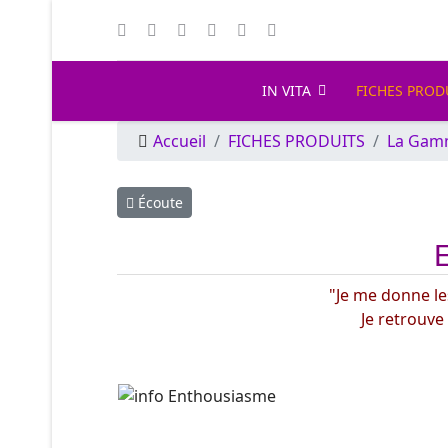
IN VITA
FICHES PROD
Accueil
FICHES PRODUITS
La Gam
Article précédent : Écoute
Écoute
"Je me donne le
Je retrouve