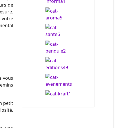
urs de
mesure.
 votre
mental
e vous
hemins
 petit
iosité,