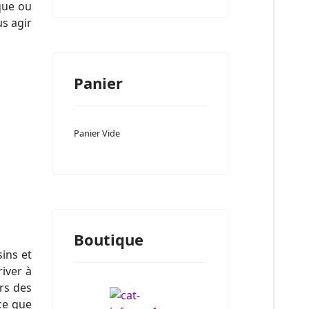
que ou
s agir
Panier
Panier Vide
Boutique
ins et
river à
urs des
ce que