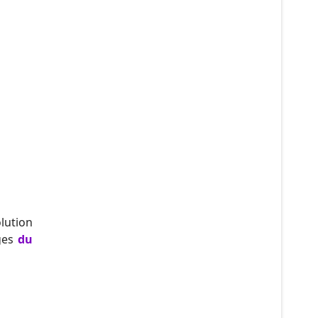
lution
ages
du