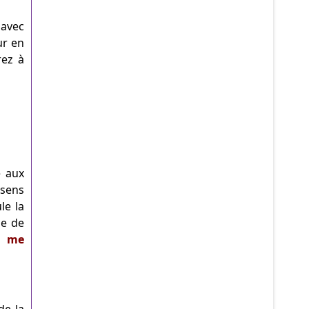
 avec
ur en
rez à
e aux
 sens
le la
ne de
de me