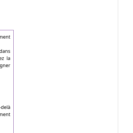
ement
 dans
ez la
agner
-delà
ement