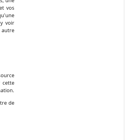
as, une
et vos
qu'une
y voir
 autre
source
 cette
ation.
tre de