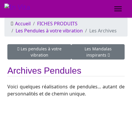
Accueil
FICHES PRODUITS
Les Pendules à votre vibration
Les Archives
Article précédent : Les pendules à votre vibration
Article suivant : Les Ma
Les pendules à votre
Les Mandalas
vibration
inspirants
Archives Pendules
Voici quelques réalisations de pendules... autant de
personnalités et de chemin unique.