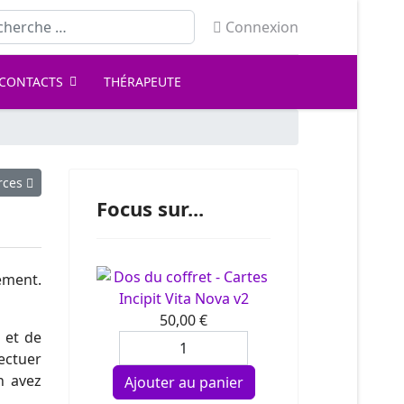
Année
Mois
Année
Mois
ercher
précédente
précédent
suivante
suivant
Connexion
CONTACTS
THÉRAPEUTE
larité des Ressources
rces
Focus sur...
ement.
Incipit Vita Nova v2
50,00 €
 et de
ectuer
n avez