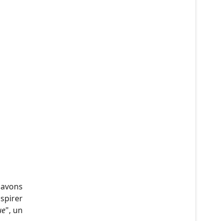
 avons
spirer
ue
", un