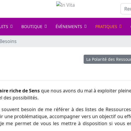
Rech
UITS
BOUTIQUE
ÉVÈNEMENTS
PRATIQUES
 Besoins
rganes
Article suivant : La Po
La Polarité des Ressou
ire riche de Sens
que nous avons du mal à exploiter plein
 des possibilités.
i souvent besoin de me référer à des listes de Ressources
cir une problématique, accompagner vers un objectif ou eff
 Je me permet de vous les mettre à disposition si vous e