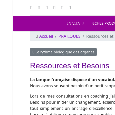
IN VITA
FICHES PROD
Accueil
PRATIQUES
Ressources et
Article précédent : Le rythme biologique des o
Le rythme biologique des organes
Ressources et Besoins
La langue française dispose d'un vocabula
Nous avons souvent besoin d'un petit rappel
Lors de mes consultations en coaching j'a
Besoins pour initier un changement, éclair
tout simplement un ancrage d'excellence.
besoin, à utiliser comme bon vous semble.