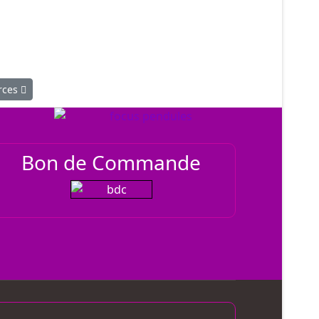
larité des Ressources
rces
Bon de Commande