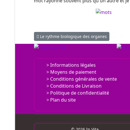
mot rayonne souvent plus qu'un autre et je 
Article précédent : Le rythme biologique des o
Le rythme biologique des organes
Informations légales
Moyens de paiement
Conditions générales de vente
Conditions de Livraison
Politique de confidentialité
Plan du site
© 2026 In Vita