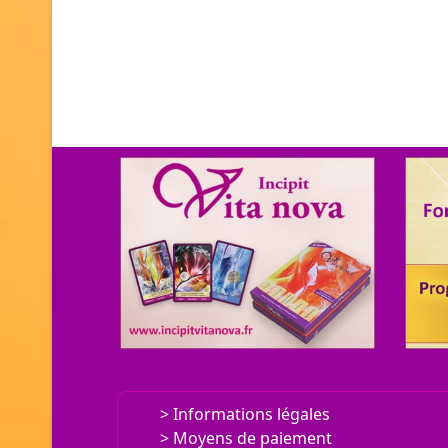
UN CHEMIN VERS SOI,
T
Informations légales
LE JEU
PRÉCIS, PUISSANT...
D
Moyens de paiement