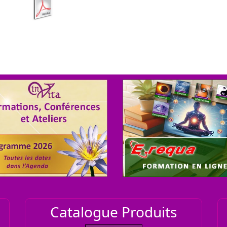
OUTES LES DATES POUR
Catalogue Produits
UNE AUTRE VISION DE 
L'AGENDA
E.REQUA
ES ÉVÈNEMENTS RICHES
THÉRAPIE.