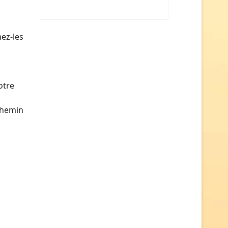
ez-les
otre
chemin