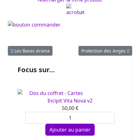
Article précédent : Les Bases Aroma
Article suivant : Protection
Les Bases Aroma
Protection des Anges
Focus sur...
Incipit Vita Nova v2
50,00 €