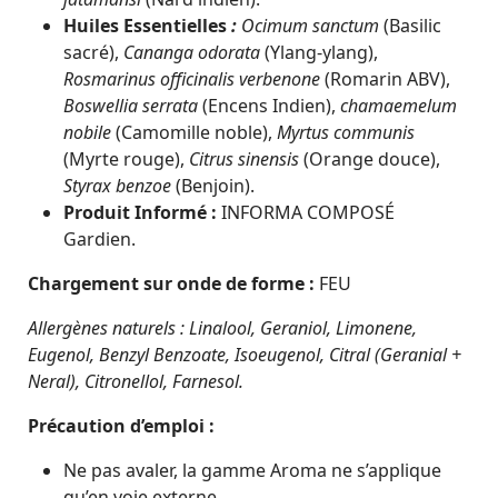
Huiles Essentielles
:
Ocimum sanctum
(Basilic
sacré),
Cananga odorata
(Ylang-ylang),
Rosmarinus officinalis verbenone
(Romarin ABV),
Boswellia serrata
(Encens Indien),
chamaemelum
nobile
(Camomille noble),
Myrtus communis
(Myrte rouge),
Citrus sinensis
(Orange douce),
Styrax benzoe
(Benjoin).
Produit Informé :
INFORMA COMPOSÉ
Gardien.
Chargement sur onde de forme :
FEU
Allergènes naturels : Linalool, Geraniol, Limonene,
Eugenol, Benzyl Benzoate, Isoeugenol, Citral (Geranial +
Neral), Citronellol, Farnesol.
Précaution d’emploi :
Ne pas avaler, la gamme Aroma ne s’applique
qu’en voie externe.