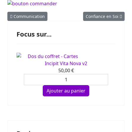
Article précédent : Communication
Article suivant : Confia
Communication
Confiance en Soi
Focus sur...
Incipit Vita Nova v2
50,00 €