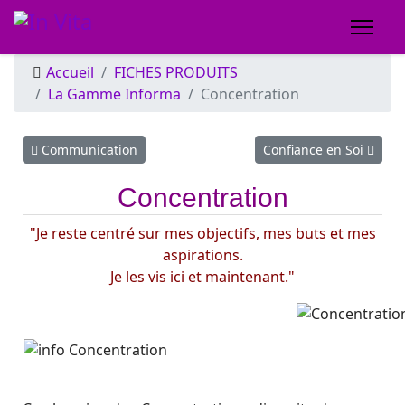
Accueil
FICHES PRODUITS
La Gamme Informa
Concentration
Article précédent : Communication
Article suivant : Confia
Communication
Confiance en Soi
Concentration
"Je reste centré sur mes objectifs, mes buts et mes
aspirations.
Je les vis ici et maintenant."