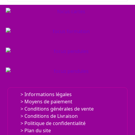
UN CHEMIN VERS SOI, PRÉCIS, PUISSANT...
LE JEU
SURPRENANT.
TOUTES LES DATES POUR DES ÉVÈNEMENTS
L'AGENDA
RICHES DE SENS.
UNE AUTRE VISION DE LA THÉRAPIE.
E.REQUA
UN LIEU D'ACCUEIL ET D'ÉVOLUTION.
Informations légales
TERRAPIE
Moyens de paiement
Conditions générales de vente
Conditions de Livraison
Politique de confidentialité
Plan du site