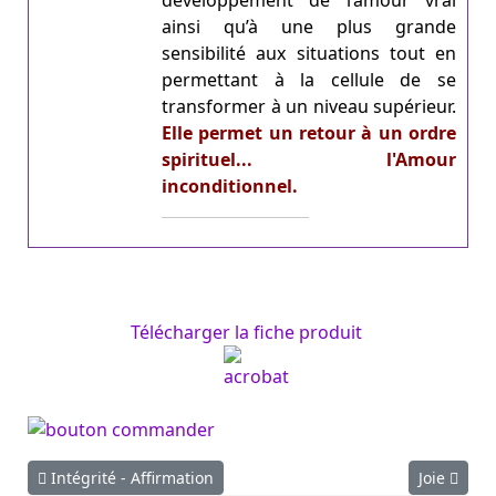
développement de l’amour vrai
ainsi qu’à une plus grande
sensibilité aux situations tout en
permettant à la cellule de se
transformer à un niveau supérieur.
Elle permet un retour à un ordre
spirituel... l'Amour
inconditionnel.
Télécharger la fiche produit
Article précédent : Intégrité - Affirmation
Article sui
Intégrité - Affirmation
Joie