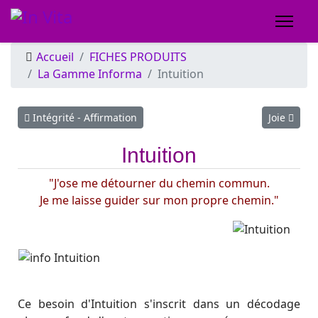
Accueil
FICHES PRODUITS
La Gamme Informa
Intuition
Article précédent : Intégrité - Affirmation
Article sui
Intégrité - Affirmation
Joie
Intuition
"J'ose me détourner du chemin commun.
Je me laisse guider sur mon propre chemin."
Ce besoin d'Intuition s'inscrit dans un décodage