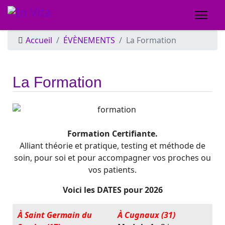
Année
Mois
Année
Mois
précédente
précédent
suivante
suivant
Accueil
ÉVÈNEMENTS
La Formation
La Formation
Formation Certifiante.
Alliant théorie et pratique, testing et méthode de
soin, pour soi et pour accompagner vos proches ou
vos patients.
Voici les DATES pour 2026
À Saint Germain du
À Cugnaux (31)