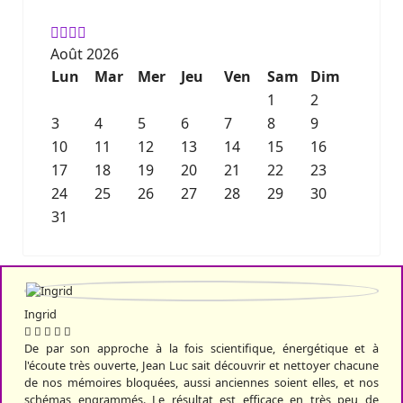
Août 2026
Lun
Mar
Mer
Jeu
Ven
Sam
Dim
1
2
3
4
5
6
7
8
9
10
11
12
13
14
15
16
17
18
19
20
21
22
23
24
25
26
27
28
29
30
31
Ingrid
De par son approche à la fois scientifique, énergétique et à
l'écoute très ouverte, Jean Luc sait découvrir et nettoyer chacune
de nos mémoires bloquées, aussi anciennes soient elles, et nos
schémas engrammés. Le résultat est efficace en très peu de