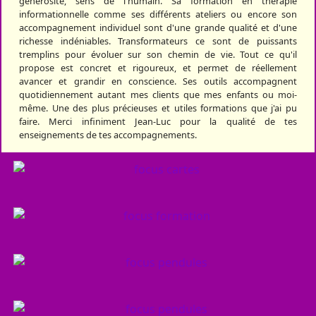
générosité, sens de l'humain. Sa formation en thérapie
informationnelle comme ses différents ateliers ou encore son
accompagnement individuel sont d'une grande qualité et d'une
richesse indéniables. Transformateurs ce sont de puissants
tremplins pour évoluer sur son chemin de vie. Tout ce qu'il
propose est concret et rigoureux, et permet de réellement
avancer et grandir en conscience. Ses outils accompagnent
quotidiennement autant mes clients que mes enfants ou moi-
même. Une des plus précieuses et utiles formations que j'ai pu
faire. Merci infiniment Jean-Luc pour la qualité de tes
enseignements de tes accompagnements.
UN CHEMIN VERS SOI, PRÉCIS, PUISSANT...
LE JEU
SURPRENANT.
TOUTES LES DATES POUR DES ÉVÈNEMENTS
L'AGENDA
RICHES DE SENS.
UNE AUTRE VISION DE LA THÉRAPIE.