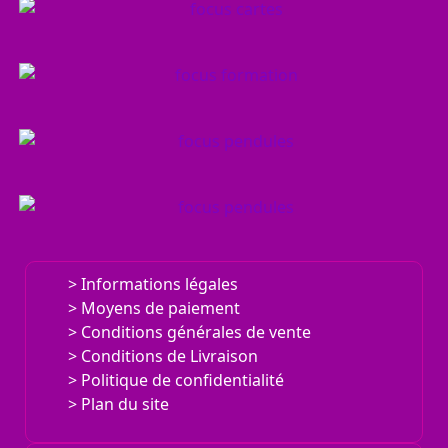
UN CHEMIN VERS SOI, PRÉCIS, PUISSANT...
LE JEU
SURPRENANT.
TOUTES LES DATES POUR DES ÉVÈNEMENTS
L'AGENDA
RICHES DE SENS.
UNE AUTRE VISION DE LA THÉRAPIE.
E.REQUA
UN LIEU D'ACCUEIL ET D'ÉVOLUTION.
Informations légales
TERRAPIE
Moyens de paiement
Conditions générales de vente
Conditions de Livraison
Politique de confidentialité
Plan du site