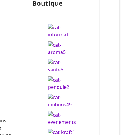
Boutique
ons.
e