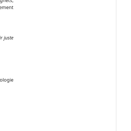
gnets,
tement
ir juste
ologie