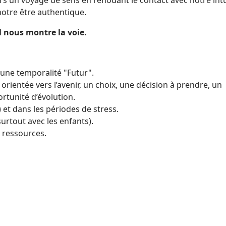
vers un voyage de sens en renouant le contact avec notre intu
notre être authentique.
l nous montre la voie.
une temporalité "Futur".
ientée vers l’avenir, un choix, une décision à prendre, un
rtunité d’évolution.
 et dans les périodes de stress.
urtout avec les enfants).
s ressources.